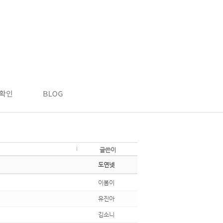
글쓴이
도연넷
이봄이
유진아
김소니