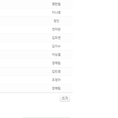
명한얼
이나영
정인
전미란
김도연
김지수
이상결
정예림
김민경
조정아
정예림