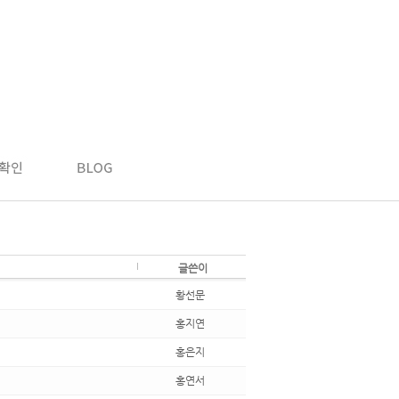
글쓴이
황선문
홍지연
홍은지
홍연서