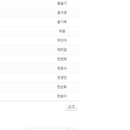
홍슬기
홍석영
홍기옥
허용
허민아
해피맘
한현혜
한윤수
한영빈
한순화
한송이